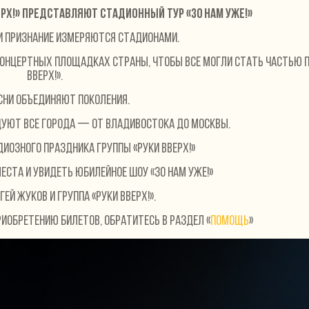
ерх!» представляют стадионный тур «30 нам уже!»
и признание измеряются стадионами.
концертных площадках страны, чтобы все могли стать частью 
вверх!».
сни объединяют поколения.
цуют все города — от Владивостока до Москвы.
иозного праздника группы «Руки вверх!»
еста и увидеть юбилейное шоу «30 нам уже!»
гей Жуков и группа «Руки вверх!».
риобретению билетов, обратитесь в раздел «
Помощь
»